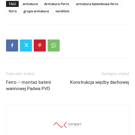
TAGI
armatura
Armatura Ferro
armatura łazienkowa ferro
ferro
grupa armatura
verdiline
Poprzedni artykuł
Następny artykuł
Ferro – montaż baterii
Konstrukcja więźby dachowej
wannowej Padwa PVD