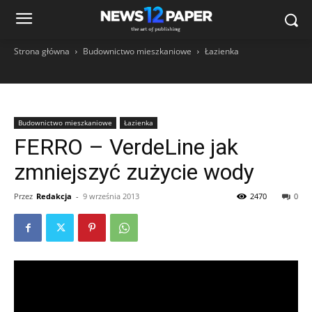
Strona główna
Budownictwo mieszkaniowe
Łazienka
Budownictwo mieszkaniowe
Łazienka
FERRO – VerdeLine jak
zmniejszyć zużycie wody
Przez
Redakcja
-
9 września 2013
2470
0